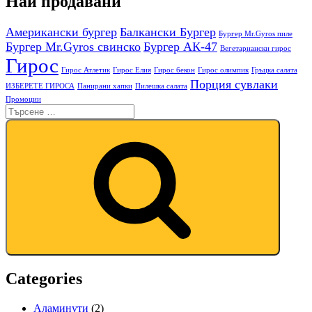
Най продавани
Американски бургер
Балкански Бургер
Бургер Mr.Gyros пиле
Бургер Mr.Gyros свинско
Бургер АК-47
Вегетариански гирос
Гирос
Гирос Атлетик
Гирос Елия
Гирос бекон
Гирос олимпик
Гръцка салата
Порция сувлаки
ИЗБЕРЕТЕ ГИРОСА
Панирани хапки
Пилешка салата
Промоции
Categories
Аламинути
(2)