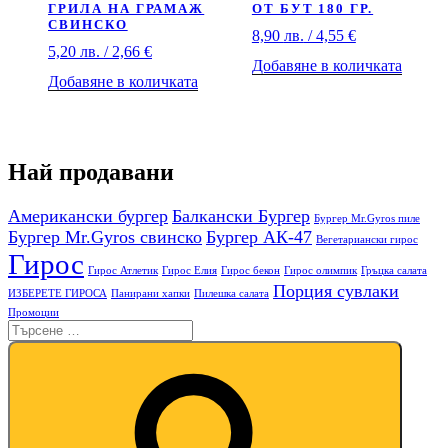
ГРИЛА НА ГРАМАЖ
ОТ БУТ 180 ГР.
СВИНСКО
8,90
лв.
/ 4,55 €
5,20
лв.
/ 2,66 €
Добавяне в количката
Добавяне в количката
Най продавани
Американски бургер
Балкански Бургер
Бургер Mr.Gyros пиле
Бургер Mr.Gyros свинско
Бургер АК-47
Вегетариански гирос
Гирос
Гирос Атлетик
Гирос Елия
Гирос бекон
Гирос олимпик
Гръцка салата
Порция сувлаки
ИЗБЕРЕТЕ ГИРОСА
Панирани хапки
Пилешка салата
Промоции