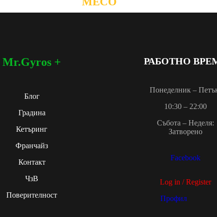
МЕСО
Mr.Gyros +
РАБОТНО ВРЕ
Понеделник – Петъ
Блог
10:30 – 22:00
Градина
Събота – Неделя:
Кетъринг
Затворено
Франчайз
Facebook
Контакт
ЧзВ
Log in / Register
Поверителност
Профил