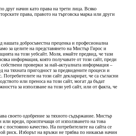
по друг начин като права на трети лица. Всяко
торските права, правото на търговска марка или други
ед нашата добросъвестна преценка и професионална
амо за целите на представянето на Мистър Гирос и
цията на този уебсайт. Моля, имайте предвид, че тази
всяка информация, която получавате от този сайт, преди
и собствени проверки за най-актуалната информация –
д на тяхната пригодност за предвидените процеси и
 Потребителите на този сайт декларират, че са съгласни
дството или преноса на този сайт, могат да бъдат
остта за използване на този уеб сайт, или от факта, че
дава своето одобрение за тяхното съдържание. Мистър
и или вреди, произтичащи от използването на това
 с постоянно качество. На потребителите на сайта се
вой риск. Изборът на връзки не трябва по никакъв начин