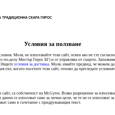
 ТРАДИЦИОННА СКАРА ГИРОС
Условия за ползване
ловия. Моля, не използвайте този сайт, освен ако не сте съгласни
 по-долу Мистър Гирос БГ) и се управлява от същото. Запазвам
 Общите
условия за доставка
. Моля, имайте предвид, че можем д
я път, когато посетите този сайт, отново да прегледате условия
айт, са собственост на Mr.Gyros. Всяко разрешение за използван
и данни се използват само за лични цели, че те не се използват 
зват само в съчетание с придружаващия текст.