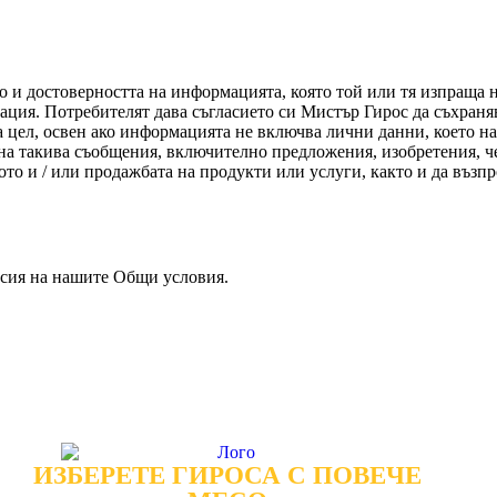
о и достоверността на информацията, която той или тя изпраща 
ация. Потребителят дава съгласието си Мистър Гирос да съхраняв
ка цел, освен ако информацията не включва лични данни, което н
на такива съобщения, включително предложения, изобретения, чер
ото и / или продажбата на продукти или услуги, както и да възп
рсия на нашите Общи условия.
ИЗБЕРЕТЕ ГИРОСА С ПОВЕЧЕ