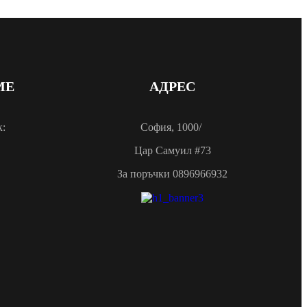
МЕ
АДРЕС
к:
София, 1000/
Цар Самуил #73
За поръчки 0896966932