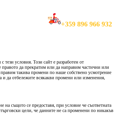
Call and Order in
+359 896 966 932
 с тези условия. Този сайт е разработен от
е правото да прекратим или да направим частични или
а правим такива промени по наше собствено усмотрение
та и да отбележите всякакви промени или изменения,
е на същото се предоставя, при условие че съответната
за търговски цели, че данните не са променени по никакъв