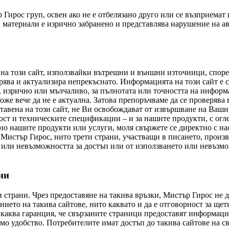
Гирос груп, освен ако не е отбелязано друго или се възприемат 
 материали е изрично забранено и представлява нарушение на ав
на този сайт, използвайки вътрешни и външни източници, спор
рява и актуализира непрекъснато. Информацията на този сайт е с
 изрично или мълчаливо, за пълнотата или точността на информа
оже вече да не е актуална. Затова препоръчваме да се проверява 
оставена на този сайт, не Ви освобождават от извършване на Ваш
ст и техническите спецификации – и за нашите продукти, с огле
 нашите продукти или услуги, моля свържете се директно с нас.
 Мистър Гирос, нито трети страни, участващи в писането, произво
или невъзможността за достъп или от използването или невъзможн
ни
и страни. Чрез предоставяне на такива връзки, Мистър Гирос не 
ието на такива сайтове, нито каквато и да е отговорност за щет
каква гаранция, че свързаните страници предоставят информация
мо удобство. Потребителите имат достъп до такива сайтове на с