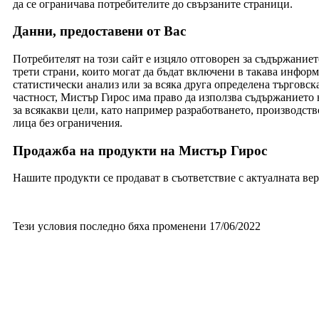
да се ограничава потребителите до свързаните страници.
Данни, предоставени от Вас
Потребителят на този сайт е изцяло отговорен за съдържаниет
трети страни, които могат да бъдат включени в такава информ
статистически анализ или за всяка друга определена търговс
частност, Мистър Гирос има право да използва съдържанието 
за всякакви цели, като например разработването, производств
лица без ограничения.
Продажба на продукти на Мистър Гирос
Нашите продукти се продават в съответствие с актуалната ве
Тези условия последно бяха променени 17/06/2022