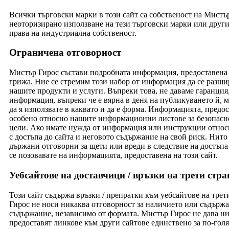
Всички търговски марки в този сайт са собственост на Мистър 
неоторизирано използване на тези търговски марки или други
права на индустриална собственост.
Ограничена отговорност
Мистър Гирос състави подробната информация, предоставена 
грижа. Ние се стремим този набор от информация да се разши
нашите продукти и услуги. Въпреки това, не даваме гаранция,
информация, въпреки че е вярна в деня на публикуването й, м
да я използвате в каквато и да е форма. Информацията, пред
особено относно нашите информационни листове за безопасно
цели. Ако имате нужда от информация или инструкции относно
с достъпа до сайта и неговото съдържание на свой риск. Нито
държани отговорни за щети или вреди в следствие на достъпа 
се позовавате на информацията, предоставена на този сайт.
Уебсайтове на доставчици / връзки на трети стра
Този сайт съдържа връзки / препратки към уебсайтове на трет
Гирос не носи никаква отговорност за наличието или съдържан
съдържание, независимо от формата. Мистър Гирос не дава ни
предоставят линкове към други сайтове единствено за по-голя