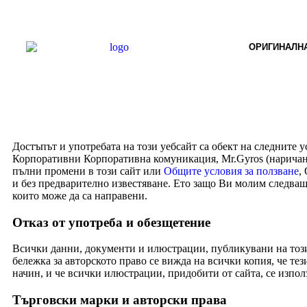
ОРИГИНАЛНА
Достъпът и употребата на този уебсайт са обект на следните ус
Корпоративни Корпоративна комуникация, Mr.Gyros (наричано
пълни промени в този сайт или
Общите условия за ползване
,
и без предварително известяване. Ето защо Ви молим следващи
които може да са направени.
Отказ от употреба и обезщетение
Всички данни, документи и илюстрации, публикувани на този с
бележка за авторското право се вижда на всички копия, че тез
начин, и че всички илюстрации, придобити от сайта, се изпол
Търговски марки и авторски права