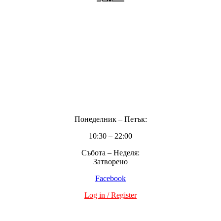
Кетъринг
Франчайз
Контакт
ЧзВ
Поверителност
Понеделник – Петък:
10:30 – 22:00
Събота – Неделя:
Затворено
Facebook
Log in / Register