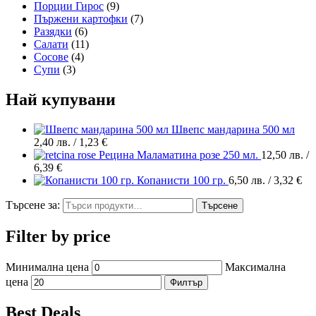
Порции Гирос
(9)
Пържени картофки
(7)
Разядки
(6)
Салати
(11)
Сосове
(4)
Супи
(3)
Най купувани
Швепс мандарина 500 мл
2,40
лв.
/ 1,23 €
Рецина Маламатина розе 250 мл.
12,50
лв.
/
6,39 €
Копанисти 100 гр.
6,50
лв.
/ 3,32 €
Търсене за:
Търсене
Filter by price
Минимална цена
Максимална
цена
Филтър
Best Deals