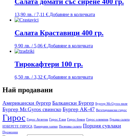
Салата домати със сирене 400 гр.
13,90
лв.
/ 7,11 €
Добавяне в количката
Салата Краставици 400 гр.
9,90
лв.
/ 5,06 €
Добавяне в количката
Тирокафтери 100 гр.
6,50
лв.
/ 3,32 €
Добавяне в количката
Най продавани
Американски бургер
Балкански Бургер
Бургер Mr.Gyros пиле
Бургер Mr.Gyros свинско
Бургер АК-47
Вегетариански гирос
Гирос
Гирос Атлетик
Гирос Елия
Гирос бекон
Гирос олимпик
Гръцка салата
Порция сувлаки
ИЗБЕРЕТЕ ГИРОСА
Панирани хапки
Пилешка салата
Промоции