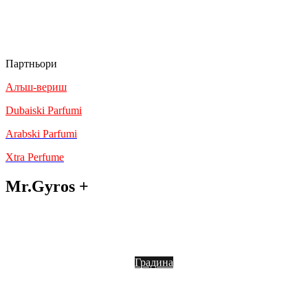
Условия за доставка
Анулации и възстановяване на средства
Партньори
Алъш-вериш
Dubaiski Parfumi
Arabski Parfumi
Xtra Perfume
Mr.Gyros +
Блог
Градина
Кетъринг