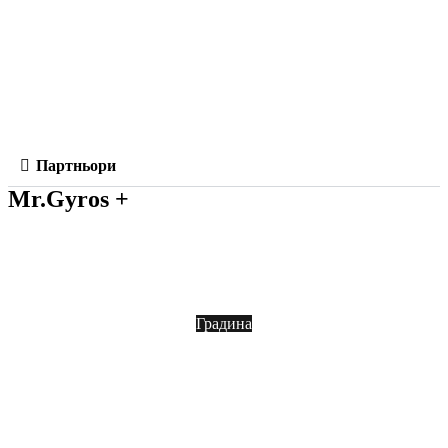
Условия за ползване
Условия за доставка
Анулации и възстановяване на средства
Партньори
Mr.Gyros +
Блог
Градина
Кетъринг
Франчайз
Контакт