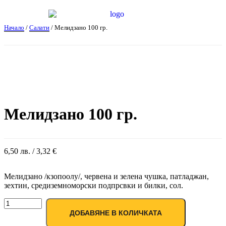
Начало
/
Салати
/ Мелидзано 100 гр.
Мелидзано 100 гр.
6,50
лв.
/ 3,32 €
Мелидзано /кзопоолу/, червена и зелена чушка, патладжан,
зехтин, средиземноморски подпрсвки и билки, сол.
ДОБАВЯНЕ В КОЛИЧКАТА