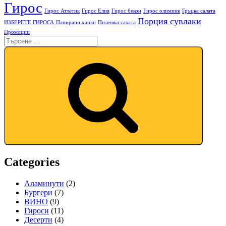
Гирос
Гирос Атлетик
Гирос Елия
Гирос бекон
Гирос олимпик
Гръцка салата
Порция сувлаки
ИЗБЕРЕТЕ ГИРОСА
Панирани хапки
Пилешка салата
Промоции
Categories
Аламинути
(2)
Бургери
(7)
ВИНО
(9)
Гироси
(11)
Десерти
(4)