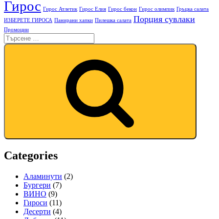
Гирос
Гирос Атлетик
Гирос Елия
Гирос бекон
Гирос олимпик
Гръцка салата
Порция сувлаки
ИЗБЕРЕТЕ ГИРОСА
Панирани хапки
Пилешка салата
Промоции
Categories
Аламинути
(2)
Бургери
(7)
ВИНО
(9)
Гироси
(11)
Десерти
(4)