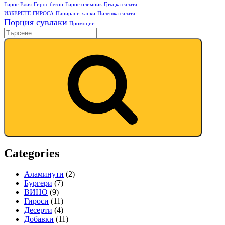
Гирос Елия
Гирос бекон
Гирос олимпик
Гръцка салата
ИЗБЕРЕТЕ ГИРОСА
Панирани хапки
Пилешка салата
Порция сувлаки
Промоции
Categories
Аламинути
(2)
Бургери
(7)
ВИНО
(9)
Гироси
(11)
Десерти
(4)
Добавки
(11)