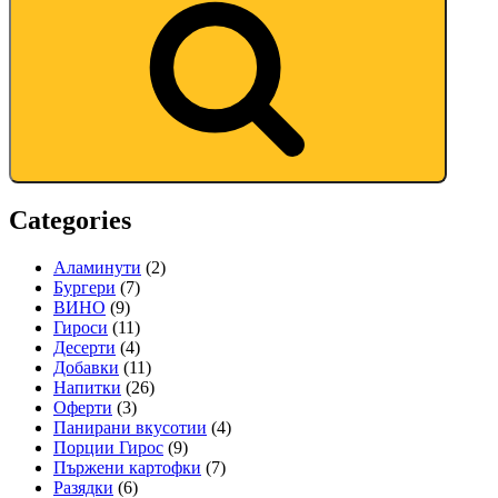
Categories
Аламинути
(2)
Бургери
(7)
ВИНО
(9)
Гироси
(11)
Десерти
(4)
Добавки
(11)
Напитки
(26)
Оферти
(3)
Панирани вкусотии
(4)
Порции Гирос
(9)
Пържени картофки
(7)
Разядки
(6)