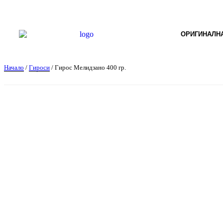
ОРИГИНАЛНА
Начало
/
Гироси
/ Гирос Мелидзано 400 гр.