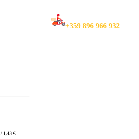
Call and Order in
+359 896 966 932
/ 1,43 €