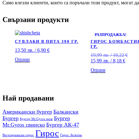
Само влезли клиенти, които са поръчали този продукт, могат да
Свързани продукти
РАЗПРОДАЖБА!
СУВЛАКИ В ПИТА 390 ГР.
ГИРОС БОМБАСТИК
ГР.
13,50
лв.
/ 6,90 €
19,99
лв.
/ 10,22 €
Опции
15,99
лв.
/ 8,18 €
Опции
Най продавани
Американски бургер
Балкански
Бургер
Бургер
Бургер Mr.Gyros пиле
Mr.Gyros свинско
Бургер АК-47
Гирос
Вегетариански гирос
Гирос Атлетик