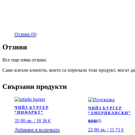
Отзиви (0)
Отзиви
Все още няма отзиви.
Само влезли клиенти, които са поръчали този продукт, могат да
Свързани продукти
ЧИЙЗ БУРГЕР
ЧИЙЗ БУРГЕР
“ИНФАРКТ”
“АМЕРИКАНСКИ”
35,90
лв.
/ 18,36 €
Оценено с
Добавяне в количката
22,90
лв.
/ 11,71 €
5.00
от 5