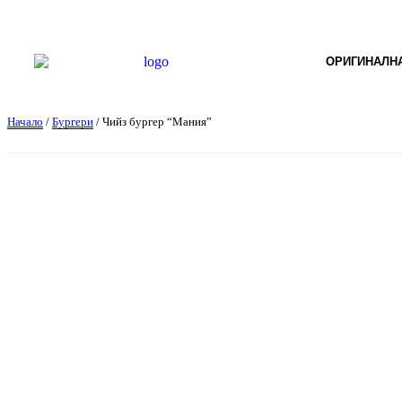
ОРИГИНАЛНА
Начало
/
Бургери
/ Чийз бургер “Мания”