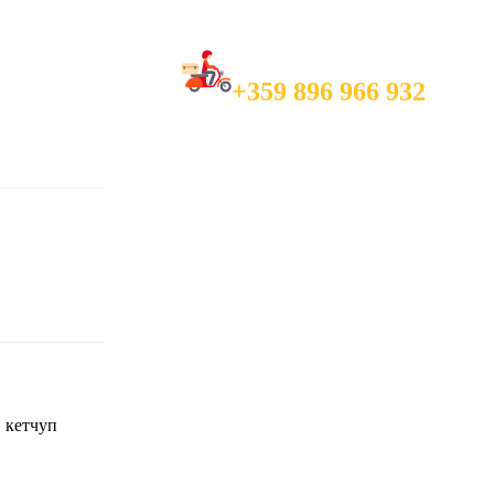
Call and Order in
+359 896 966 932
, кетчуп