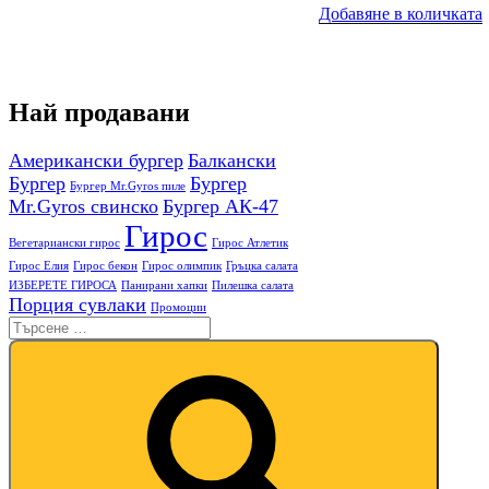
Добавяне в количката
Най продавани
Американски бургер
Балкански
Бургер
Бургер
Бургер Mr.Gyros пиле
Mr.Gyros свинско
Бургер АК-47
Гирос
Вегетариански гирос
Гирос Атлетик
Гирос Елия
Гирос бекон
Гирос олимпик
Гръцка салата
ИЗБЕРЕТЕ ГИРОСА
Панирани хапки
Пилешка салата
Порция сувлаки
Промоции