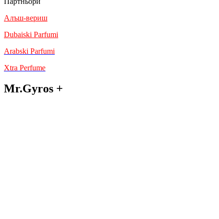
Партньори
Алъш-вериш
Dubaiski Parfumi
Arabski Parfumi
Xtra Perfume
Mr.Gyros +