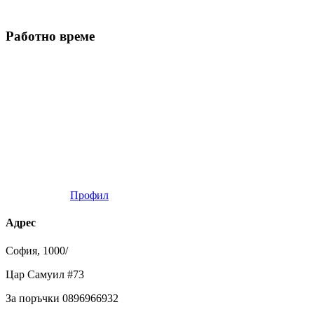
Работно време
Профил
Адрес
София, 1000/
Цар Самуил #73
За поръчки 0896966932