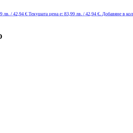
99
лв.
/ 42,94 €
Текущата цена е: 83,99 лв. / 42,94 €.
Добавяне в ко
О
За нас
Алергени
Общи условия
Условия за ползване
Условия за доставка
Анулации и възстановяване на средства