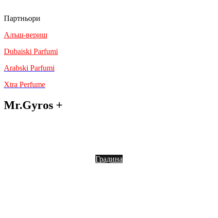
Анулации и възстановяване на средства
Партньори
Алъш-вериш
Dubaiski Parfumi
Arabski Parfumi
Xtra Perfume
Mr.Gyros +
Блог
Градина
Кетъринг
Франчайз
Контакт