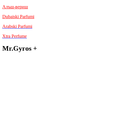
Алъш-вериш
Dubaiski Parfumi
Arabski Parfumi
Xtra Perfume
Mr.Gyros +