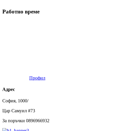
Работно време
Профил
Адрес
София, 1000/
Цар Самуил #73
За поръчки 0896966932