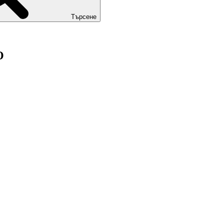
Търсене
О
За нас
Алергени
Общи условия
Условия за ползване
Условия за доставка
Анулации и възстановяване на средства